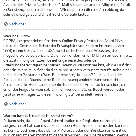
Avatarbilder, Private Nachrichten, E-Mail-Versand an andere Mitglieder, Beitritt
zu Benutzergruppen und so weiter. Wir empfehlen dir eine Anmeldung, da sie
schnell erledigt ist und dir zahlreiche Vorteile bietet.
Nach oben
Was ist COPPA?
COPPA, ausgeschrieben Children’s Online Privacy Protection Act of 1998
(deutsch: Gesetz zum Schutz der Privatsphäre von Kindern im Internet von
1998) ist ein Gesetz in den USA, welches festlegt, dass Websites, die
möglicherweise persönliche Daten von Kindern unter 13 Jahren erheben, hierzu
die Zustimmung der Eltern beziehungsweise des oder der
Erziehungsberechtigten benötigen. Wenn du dir unsicher bist, ob dies auf dich
oder die Website, auf der du dich zu registrieren versuchst, zutrifft, ziehe einen
rechtlichen Beistand zu Rate. Bitte beachte, dass phpBB Limited und der
Besitzer dieses Boards keine Rechtsberatung anbieten kann und nicht die
Anlaufstelle für Rechtsangelegenheiten jeglicher Art ist; außer solchen, die
unter der Frage „An wen soll ich mich wenden, falls es Beschwerden oder
juristische Anfragen zu diesem Forum gibt?“ behandelt werden.
Nach oben
Warum kann ich mich nicht registrieren?
Es kann sein, dass die Board-Administration die Registrierung komplett
ausgeschaltet hat, damit sich keine neuen Benutzer mehr anmelden können.
Es könnte auch sein, dass deine IP-Adresse oder der Benutzername, mit dem
du dich registrieren möchtest, gesperrt wurden. Um Hilfe zu erhalten, wende