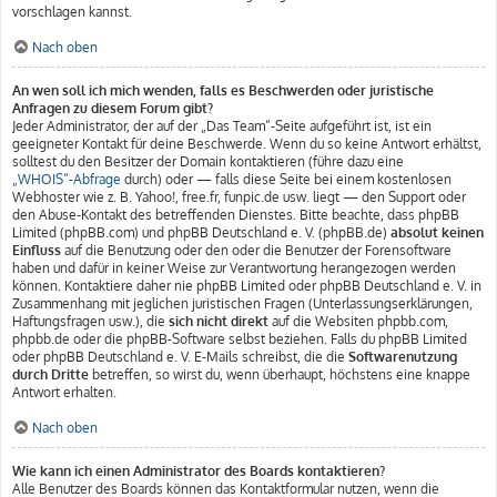
vorschlagen kannst.
Nach oben
An wen soll ich mich wenden, falls es Beschwerden oder juristische
Anfragen zu diesem Forum gibt?
Jeder Administrator, der auf der „Das Team“-Seite aufgeführt ist, ist ein
geeigneter Kontakt für deine Beschwerde. Wenn du so keine Antwort erhältst,
solltest du den Besitzer der Domain kontaktieren (führe dazu eine
„WHOIS“-Abfrage
durch) oder — falls diese Seite bei einem kostenlosen
Webhoster wie z. B. Yahoo!, free.fr, funpic.de usw. liegt — den Support oder
den Abuse-Kontakt des betreffenden Dienstes. Bitte beachte, dass phpBB
Limited (phpBB.com) und phpBB Deutschland e. V. (phpBB.de)
absolut keinen
Einfluss
auf die Benutzung oder den oder die Benutzer der Forensoftware
haben und dafür in keiner Weise zur Verantwortung herangezogen werden
können. Kontaktiere daher nie phpBB Limited oder phpBB Deutschland e. V. in
Zusammenhang mit jeglichen juristischen Fragen (Unterlassungserklärungen,
Haftungsfragen usw.), die
sich nicht direkt
auf die Websiten phpbb.com,
phpbb.de oder die phpBB-Software selbst beziehen. Falls du phpBB Limited
oder phpBB Deutschland e. V. E-Mails schreibst, die die
Softwarenutzung
durch Dritte
betreffen, so wirst du, wenn überhaupt, höchstens eine knappe
Antwort erhalten.
Nach oben
Wie kann ich einen Administrator des Boards kontaktieren?
Alle Benutzer des Boards können das Kontaktformular nutzen, wenn die