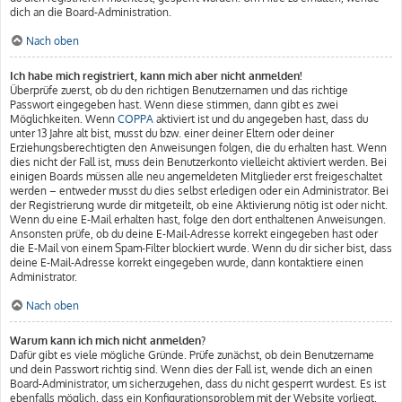
dich an die Board-Administration.
Nach oben
Ich habe mich registriert, kann mich aber nicht anmelden!
Überprüfe zuerst, ob du den richtigen Benutzernamen und das richtige
Passwort eingegeben hast. Wenn diese stimmen, dann gibt es zwei
Möglichkeiten. Wenn
COPPA
aktiviert ist und du angegeben hast, dass du
unter 13 Jahre alt bist, musst du bzw. einer deiner Eltern oder deiner
Erziehungsberechtigten den Anweisungen folgen, die du erhalten hast. Wenn
dies nicht der Fall ist, muss dein Benutzerkonto vielleicht aktiviert werden. Bei
einigen Boards müssen alle neu angemeldeten Mitglieder erst freigeschaltet
werden – entweder musst du dies selbst erledigen oder ein Administrator. Bei
der Registrierung wurde dir mitgeteilt, ob eine Aktivierung nötig ist oder nicht.
Wenn du eine E-Mail erhalten hast, folge den dort enthaltenen Anweisungen.
Ansonsten prüfe, ob du deine E-Mail-Adresse korrekt eingegeben hast oder
die E-Mail von einem Spam-Filter blockiert wurde. Wenn du dir sicher bist, dass
deine E-Mail-Adresse korrekt eingegeben wurde, dann kontaktiere einen
Administrator.
Nach oben
Warum kann ich mich nicht anmelden?
Dafür gibt es viele mögliche Gründe. Prüfe zunächst, ob dein Benutzername
und dein Passwort richtig sind. Wenn dies der Fall ist, wende dich an einen
Board-Administrator, um sicherzugehen, dass du nicht gesperrt wurdest. Es ist
ebenfalls möglich, dass ein Konfigurationsproblem mit der Website vorliegt,