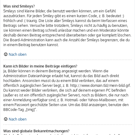
Was sind Smileys?
Smileys sind kleine Bilder, die benutzt werden können, um ein Gefühl
auszudrücken. Für jeden Smiley gibt es einen kurzen Code, z. B. bedeutet :)
fröhlich und :( traurig. Die Liste aller Smileys kannst du beim Verfassen eines
Beitrags sehen. Versuche bitte trotzdem, Smileys nicht zu häufig zu benutzen,
sie können einen Beitrag schnell unlesbar machen und ein Moderator könnte
deshalb deinen Beitrag entsprechend überarbeiten oder gar komplett löschen.
Die Board-Administration kann auch die Anzahl der Smileys begrenzen, die du
in einem Beitrag benutzen kannst.
Nach oben
Kann ich Bilder in meine Beiträge einfügen?
Ja, Bilder können in deinem Beitrag angezeigt werden. Wenn die
Administration Dateianhänge erlaubt hat, kannst du das Bild auch direkt
hochladen. Ansonsten musst du zu einem Bild verlinken, das auf einem
öffentlich zugänglichen Server liegt, z. B. http://www.domain.tld/mein-bild.gif.
Du kannst weder Bilder verlinken, die sich auf deinem eigenen PC befinden
(außer es ist ein öffentlich zugänglicher Server), noch zu Bildern, die nur nach
einer Anmeldung verfügbar sind, z. B. Hotmail- oder Yahoo-Mailboxen, mit
einem Passwort geschützte Seiten usw. Um das Bild anzuzeigen, benutze den
BBCode-Tag „[img]“.
Nach oben
Was sind globale Bekanntmachungen?