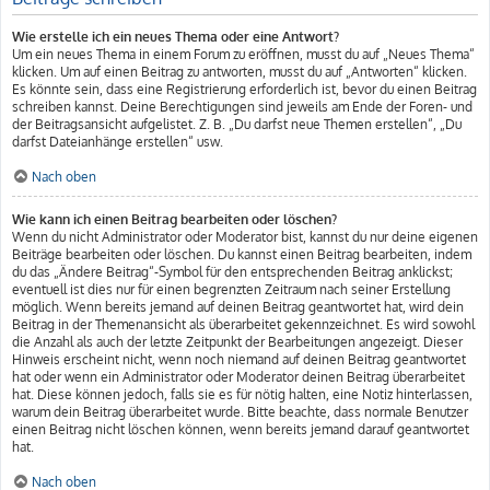
Wie erstelle ich ein neues Thema oder eine Antwort?
Um ein neues Thema in einem Forum zu eröffnen, musst du auf „Neues Thema“
klicken. Um auf einen Beitrag zu antworten, musst du auf „Antworten“ klicken.
Es könnte sein, dass eine Registrierung erforderlich ist, bevor du einen Beitrag
schreiben kannst. Deine Berechtigungen sind jeweils am Ende der Foren- und
der Beitragsansicht aufgelistet. Z. B. „Du darfst neue Themen erstellen“, „Du
darfst Dateianhänge erstellen“ usw.
Nach oben
Wie kann ich einen Beitrag bearbeiten oder löschen?
Wenn du nicht Administrator oder Moderator bist, kannst du nur deine eigenen
Beiträge bearbeiten oder löschen. Du kannst einen Beitrag bearbeiten, indem
du das „Ändere Beitrag“-Symbol für den entsprechenden Beitrag anklickst;
eventuell ist dies nur für einen begrenzten Zeitraum nach seiner Erstellung
möglich. Wenn bereits jemand auf deinen Beitrag geantwortet hat, wird dein
Beitrag in der Themenansicht als überarbeitet gekennzeichnet. Es wird sowohl
die Anzahl als auch der letzte Zeitpunkt der Bearbeitungen angezeigt. Dieser
Hinweis erscheint nicht, wenn noch niemand auf deinen Beitrag geantwortet
hat oder wenn ein Administrator oder Moderator deinen Beitrag überarbeitet
hat. Diese können jedoch, falls sie es für nötig halten, eine Notiz hinterlassen,
warum dein Beitrag überarbeitet wurde. Bitte beachte, dass normale Benutzer
einen Beitrag nicht löschen können, wenn bereits jemand darauf geantwortet
hat.
Nach oben