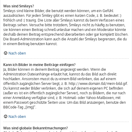
Was sind Smileys?
Smileys sind kleine Bilder, die benutzt werden können, um ein Gefühl
auszudrücken. Für jeden Smiley gibt es einen kurzen Code, z. B. bedeutet :)
fröhlich und :( traurig. Die Liste aller Smileys kannst du beim Verfassen eines
Beitrags sehen. Versuche bitte trotzdem, Smileys nicht zu häufig zu benutzen,
sie können einen Beitrag schnell unlesbar machen und ein Moderator könnte
deshalb deinen Beitrag entsprechend überarbeiten oder gar komplett löschen.
Die Board-Administration kann auch die Anzahl der Smileys begrenzen, die du
in einem Beitrag benutzen kannst.
Nach oben
Kann ich Bilder in meine Beiträge einfügen?
Ja, Bilder können in deinem Beitrag angezeigt werden. Wenn die
Administration Dateianhänge erlaubt hat, kannst du das Bild auch direkt
hochladen. Ansonsten musst du zu einem Bild verlinken, das auf einem
öffentlich zugänglichen Server liegt, z. B. http://www.domain.tld/mein-bild.gif.
Du kannst weder Bilder verlinken, die sich auf deinem eigenen PC befinden
(außer es ist ein öffentlich zugänglicher Server), noch zu Bildern, die nur nach
einer Anmeldung verfügbar sind, z. B. Hotmail- oder Yahoo-Mailboxen, mit
einem Passwort geschützte Seiten usw. Um das Bild anzuzeigen, benutze den
BBCode-Tag „[img]“.
Nach oben
Was sind globale Bekanntmachungen?