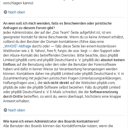
vorschlagen kannst.
Nach oben
An wen soll ich mich wenden, falls es Beschwerden oder juristische
Anfragen zu diesem Forum gibt?
Jeder Administrator, der auf der „Das Team“-Seite aufgeführt ist, ist ein
geeigneter Kontakt für deine Beschwerde. Wenn du so keine Antwort erhältst,
solltest du den Besitzer der Domain kontaktieren (führe dazu eine
„WHOIS“-Abfrage
durch) oder — falls diese Seite bei einem kostenlosen
Webhoster wie z. B. Yahoo!, free.fr, funpic.de usw. liegt — den Support oder
den Abuse-Kontakt des betreffenden Dienstes. Bitte beachte, dass phpBB
Limited (phpBB.com) und phpBB Deutschland e. V. (phpBB.de)
absolut keinen
Einfluss
auf die Benutzung oder den oder die Benutzer der Forensoftware
haben und dafür in keiner Weise zur Verantwortung herangezogen werden
können. Kontaktiere daher nie phpBB Limited oder phpBB Deutschland e. V. in
Zusammenhang mit jeglichen juristischen Fragen (Unterlassungserklärungen,
Haftungsfragen usw.), die
sich nicht direkt
auf die Websiten phpbb.com,
phpbb.de oder die phpBB-Software selbst beziehen. Falls du phpBB Limited
oder phpBB Deutschland e. V. E-Mails schreibst, die die
Softwarenutzung
durch Dritte
betreffen, so wirst du, wenn überhaupt, höchstens eine knappe
Antwort erhalten.
Nach oben
Wie kann ich einen Administrator des Boards kontaktieren?
Alle Benutzer des Boards können das Kontaktformular nutzen, wenn die