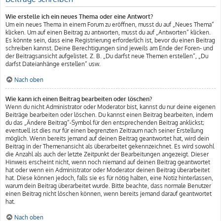
Wie erstelle ich ein neues Thema oder eine Antwort?
Um ein neues Thema in einem Forum zu eröffnen, musst du auf „Neues Thema“
klicken. Um auf einen Beitrag zu antworten, musst du auf „Antworten“ klicken.
Es könnte sein, dass eine Registrierung erforderlich ist, bevor du einen Beitrag
schreiben kannst. Deine Berechtigungen sind jeweils am Ende der Foren- und
der Beitragsansicht aufgelistet. Z. B. „Du darfst neue Themen erstellen“, „Du
darfst Dateianhänge erstellen“ usw.
Nach oben
Wie kann ich einen Beitrag bearbeiten oder löschen?
Wenn du nicht Administrator oder Moderator bist, kannst du nur deine eigenen
Beiträge bearbeiten oder löschen. Du kannst einen Beitrag bearbeiten, indem
du das „Ändere Beitrag“-Symbol für den entsprechenden Beitrag anklickst;
eventuell ist dies nur für einen begrenzten Zeitraum nach seiner Erstellung
möglich. Wenn bereits jemand auf deinen Beitrag geantwortet hat, wird dein
Beitrag in der Themenansicht als überarbeitet gekennzeichnet. Es wird sowohl
die Anzahl als auch der letzte Zeitpunkt der Bearbeitungen angezeigt. Dieser
Hinweis erscheint nicht, wenn noch niemand auf deinen Beitrag geantwortet
hat oder wenn ein Administrator oder Moderator deinen Beitrag überarbeitet
hat. Diese können jedoch, falls sie es für nötig halten, eine Notiz hinterlassen,
warum dein Beitrag überarbeitet wurde. Bitte beachte, dass normale Benutzer
einen Beitrag nicht löschen können, wenn bereits jemand darauf geantwortet
hat.
Nach oben