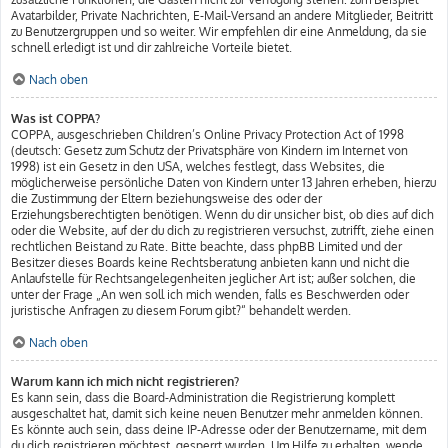
Avatarbilder, Private Nachrichten, E-Mail-Versand an andere Mitglieder, Beitritt
zu Benutzergruppen und so weiter. Wir empfehlen dir eine Anmeldung, da sie
schnell erledigt ist und dir zahlreiche Vorteile bietet.
Nach oben
Was ist COPPA?
COPPA, ausgeschrieben Children’s Online Privacy Protection Act of 1998
(deutsch: Gesetz zum Schutz der Privatsphäre von Kindern im Internet von
1998) ist ein Gesetz in den USA, welches festlegt, dass Websites, die
möglicherweise persönliche Daten von Kindern unter 13 Jahren erheben, hierzu
die Zustimmung der Eltern beziehungsweise des oder der
Erziehungsberechtigten benötigen. Wenn du dir unsicher bist, ob dies auf dich
oder die Website, auf der du dich zu registrieren versuchst, zutrifft, ziehe einen
rechtlichen Beistand zu Rate. Bitte beachte, dass phpBB Limited und der
Besitzer dieses Boards keine Rechtsberatung anbieten kann und nicht die
Anlaufstelle für Rechtsangelegenheiten jeglicher Art ist; außer solchen, die
unter der Frage „An wen soll ich mich wenden, falls es Beschwerden oder
juristische Anfragen zu diesem Forum gibt?“ behandelt werden.
Nach oben
Warum kann ich mich nicht registrieren?
Es kann sein, dass die Board-Administration die Registrierung komplett
ausgeschaltet hat, damit sich keine neuen Benutzer mehr anmelden können.
Es könnte auch sein, dass deine IP-Adresse oder der Benutzername, mit dem
du dich registrieren möchtest, gesperrt wurden. Um Hilfe zu erhalten, wende