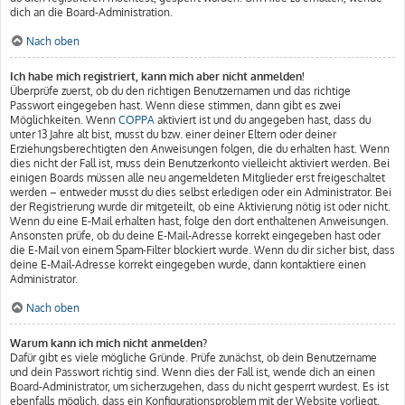
dich an die Board-Administration.
Nach oben
Ich habe mich registriert, kann mich aber nicht anmelden!
Überprüfe zuerst, ob du den richtigen Benutzernamen und das richtige
Passwort eingegeben hast. Wenn diese stimmen, dann gibt es zwei
Möglichkeiten. Wenn
COPPA
aktiviert ist und du angegeben hast, dass du
unter 13 Jahre alt bist, musst du bzw. einer deiner Eltern oder deiner
Erziehungsberechtigten den Anweisungen folgen, die du erhalten hast. Wenn
dies nicht der Fall ist, muss dein Benutzerkonto vielleicht aktiviert werden. Bei
einigen Boards müssen alle neu angemeldeten Mitglieder erst freigeschaltet
werden – entweder musst du dies selbst erledigen oder ein Administrator. Bei
der Registrierung wurde dir mitgeteilt, ob eine Aktivierung nötig ist oder nicht.
Wenn du eine E-Mail erhalten hast, folge den dort enthaltenen Anweisungen.
Ansonsten prüfe, ob du deine E-Mail-Adresse korrekt eingegeben hast oder
die E-Mail von einem Spam-Filter blockiert wurde. Wenn du dir sicher bist, dass
deine E-Mail-Adresse korrekt eingegeben wurde, dann kontaktiere einen
Administrator.
Nach oben
Warum kann ich mich nicht anmelden?
Dafür gibt es viele mögliche Gründe. Prüfe zunächst, ob dein Benutzername
und dein Passwort richtig sind. Wenn dies der Fall ist, wende dich an einen
Board-Administrator, um sicherzugehen, dass du nicht gesperrt wurdest. Es ist
ebenfalls möglich, dass ein Konfigurationsproblem mit der Website vorliegt,