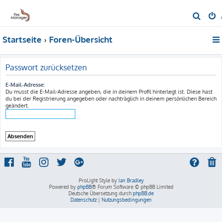
S
u
Startseite
Foren-Übersicht
c
h
e
Passwort zurücksetzen
E-Mail-Adresse:
Du musst die E-Mail-Adresse angeben, die in deinem Profil hinterlegt ist. Diese hast
du bei der Registrierung angegeben oder nachträglich in deinem persönlichen Bereich
geändert.
ProLight Style by
Ian Bradley
Powered by
phpBB
® Forum Software © phpBB Limited
Deutsche Übersetzung durch
phpBB.de
Datenschutz
|
Nutzungsbedingungen