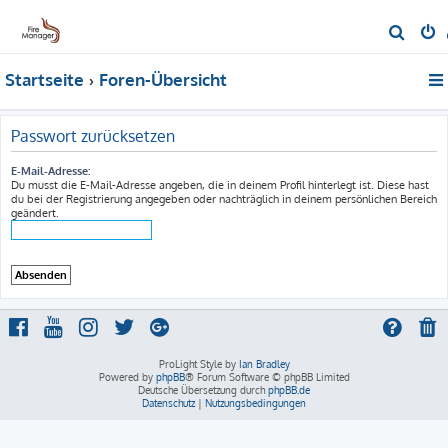
S
u
Startseite
Foren-Übersicht
c
h
e
Passwort zurücksetzen
E-Mail-Adresse:
Du musst die E-Mail-Adresse angeben, die in deinem Profil hinterlegt ist. Diese hast
du bei der Registrierung angegeben oder nachträglich in deinem persönlichen Bereich
geändert.
ProLight Style by
Ian Bradley
Powered by
phpBB
® Forum Software © phpBB Limited
Deutsche Übersetzung durch
phpBB.de
Datenschutz
|
Nutzungsbedingungen