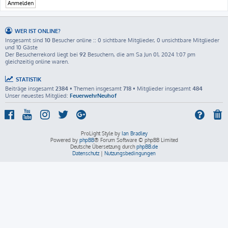
WER IST ONLINE?
Insgesamt sind
10
Besucher online :: 0 sichtbare Mitglieder, 0 unsichtbare Mitglieder
und 10 Gäste
Der Besucherrekord liegt bei
92
Besuchern, die am Sa Jun 01, 2024 1:07 pm
gleichzeitig online waren.
STATISTIK
Beiträge insgesamt
2384
• Themen insgesamt
718
• Mitglieder insgesamt
484
Unser neuestes Mitglied:
FeuerwehrNeuhof
ProLight Style by
Ian Bradley
Powered by
phpBB
® Forum Software © phpBB Limited
Deutsche Übersetzung durch
phpBB.de
Datenschutz
|
Nutzungsbedingungen