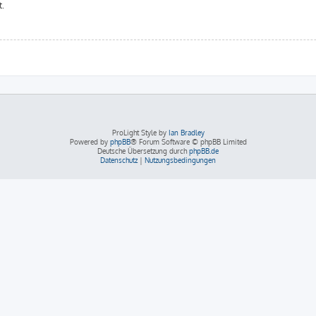
t.
ProLight Style by
Ian Bradley
Powered by
phpBB
® Forum Software © phpBB Limited
Deutsche Übersetzung durch
phpBB.de
Datenschutz
|
Nutzungsbedingungen