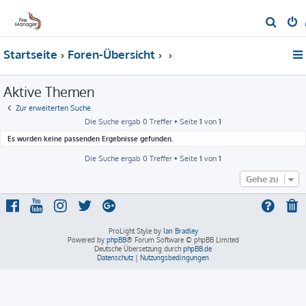
S
u
Startseite
Foren-Übersicht
c
h
Aktive Themen
e
Zur erweiterten Suche
Die Suche ergab 0 Treffer • Seite
1
von
1
Es wurden keine passenden Ergebnisse gefunden.
Die Suche ergab 0 Treffer • Seite
1
von
1
Gehe zu
ProLight Style by
Ian Bradley
Powered by
phpBB
® Forum Software © phpBB Limited
Deutsche Übersetzung durch
phpBB.de
Datenschutz
|
Nutzungsbedingungen