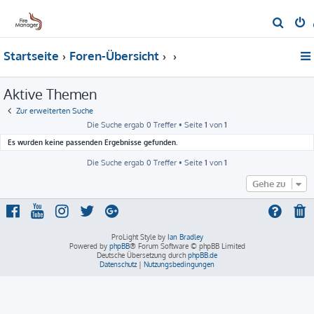
S
u
Startseite
Foren-Übersicht
c
h
Aktive Themen
e
Zur erweiterten Suche
Die Suche ergab 0 Treffer • Seite
1
von
1
Es wurden keine passenden Ergebnisse gefunden.
Die Suche ergab 0 Treffer • Seite
1
von
1
Gehe zu
ProLight Style by
Ian Bradley
Powered by
phpBB
® Forum Software © phpBB Limited
Deutsche Übersetzung durch
phpBB.de
Datenschutz
|
Nutzungsbedingungen