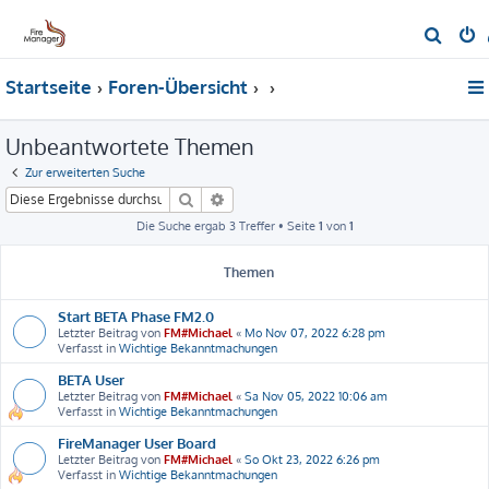
S
u
Startseite
Foren-Übersicht
c
h
Unbeantwortete Themen
e
Zur erweiterten Suche
Suche
Erweiterte Suche
Die Suche ergab 3 Treffer • Seite
1
von
1
Themen
Start BETA Phase FM2.0
Letzter Beitrag von
FM#Michael
«
Mo Nov 07, 2022 6:28 pm
Verfasst in
Wichtige Bekanntmachungen
BETA User
Letzter Beitrag von
FM#Michael
«
Sa Nov 05, 2022 10:06 am
Verfasst in
Wichtige Bekanntmachungen
FireManager User Board
Letzter Beitrag von
FM#Michael
«
So Okt 23, 2022 6:26 pm
Verfasst in
Wichtige Bekanntmachungen