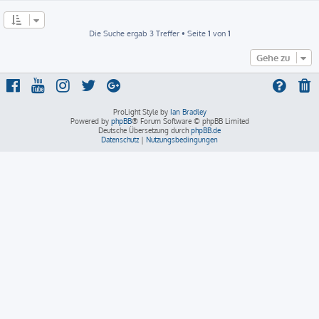
Die Suche ergab 3 Treffer • Seite
1
von
1
Gehe zu
ProLight Style by
Ian Bradley
Powered by
phpBB
® Forum Software © phpBB Limited
Deutsche Übersetzung durch
phpBB.de
Datenschutz
|
Nutzungsbedingungen