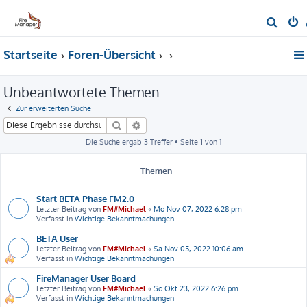
S
u
Startseite
Foren-Übersicht
c
h
Unbeantwortete Themen
e
Zur erweiterten Suche
Suche
Erweiterte Suche
Die Suche ergab 3 Treffer • Seite
1
von
1
Themen
Start BETA Phase FM2.0
Letzter Beitrag von
FM#Michael
«
Mo Nov 07, 2022 6:28 pm
Verfasst in
Wichtige Bekanntmachungen
BETA User
Letzter Beitrag von
FM#Michael
«
Sa Nov 05, 2022 10:06 am
Verfasst in
Wichtige Bekanntmachungen
FireManager User Board
Letzter Beitrag von
FM#Michael
«
So Okt 23, 2022 6:26 pm
Verfasst in
Wichtige Bekanntmachungen