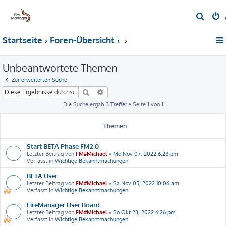
S
u
Startseite
Foren-Übersicht
c
h
Unbeantwortete Themen
e
Zur erweiterten Suche
Suche
Erweiterte Suche
Die Suche ergab 3 Treffer • Seite
1
von
1
Themen
Start BETA Phase FM2.0
Letzter Beitrag von
FM#Michael
«
Mo Nov 07, 2022 6:28 pm
Verfasst in
Wichtige Bekanntmachungen
BETA User
Letzter Beitrag von
FM#Michael
«
Sa Nov 05, 2022 10:06 am
Verfasst in
Wichtige Bekanntmachungen
FireManager User Board
Letzter Beitrag von
FM#Michael
«
So Okt 23, 2022 6:26 pm
Verfasst in
Wichtige Bekanntmachungen