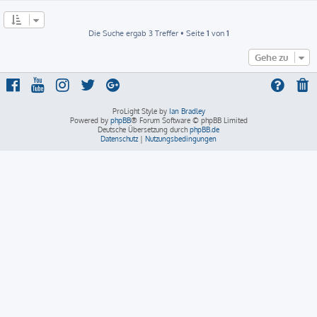
Die Suche ergab 3 Treffer • Seite
1
von
1
Gehe zu
ProLight Style by
Ian Bradley
Powered by
phpBB
® Forum Software © phpBB Limited
Deutsche Übersetzung durch
phpBB.de
Datenschutz
|
Nutzungsbedingungen