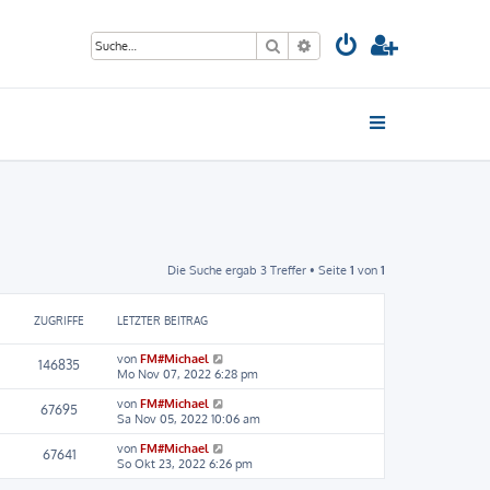
Suche
Erweiterte Suche
Die Suche ergab 3 Treffer • Seite
1
von
1
ZUGRIFFE
LETZTER BEITRAG
von
FM#Michael
146835
Mo Nov 07, 2022 6:28 pm
von
FM#Michael
67695
Sa Nov 05, 2022 10:06 am
von
FM#Michael
67641
So Okt 23, 2022 6:26 pm