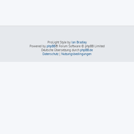
ProLight Style by
Ian Bradley
Powered by
phpBB
® Forum Software © phpBB Limited
Deutsche Übersetzung durch
phpBB.de
Datenschutz
|
Nutzungsbedingungen