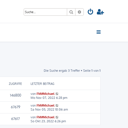
Suche
Erweiterte Suche
Die Suche ergab 3 Treffer • Seite
1
von
1
ZUGRIFFE
LETZTER BEITRAG
von
FM#Michael
146800
Mo Nov 07, 2022 6:28 pm
von
FM#Michael
67679
Sa Nov 05, 2022 10:06 am
von
FM#Michael
67617
So Okt 23, 2022 6:26 pm