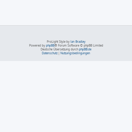
ProLight Style by
Ian Bradley
Powered by
phpBB
® Forum Software © phpBB Limited
Deutsche Übersetzung durch
phpBB.de
Datenschutz
|
Nutzungsbedingungen