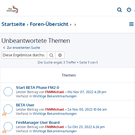
S
u
Startseite
Foren-Übersicht
c
h
Unbeantwortete Themen
e
Zur erweiterten Suche
Suche
Erweiterte Suche
Die Suche ergab 3 Treffer • Seite
1
von
1
Themen
Start BETA Phase FM2.0
Letzter Beitrag von
FM#Michael
«
Mo Nov 07, 2022 6:28 pm
Verfasst in
Wichtige Bekanntmachungen
BETA User
Letzter Beitrag von
FM#Michael
«
Sa Nov 05, 2022 10:06 am
Verfasst in
Wichtige Bekanntmachungen
FireManager User Board
Letzter Beitrag von
FM#Michael
«
So Okt 23, 2022 6:26 pm
Verfasst in
Wichtige Bekanntmachungen