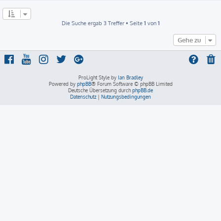
Die Suche ergab 3 Treffer • Seite
1
von
1
Gehe zu
ProLight Style by
Ian Bradley
Powered by
phpBB
® Forum Software © phpBB Limited
Deutsche Übersetzung durch
phpBB.de
Datenschutz
|
Nutzungsbedingungen