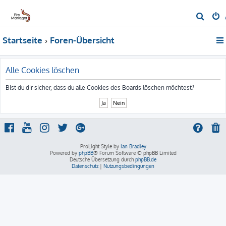
S
u
Startseite
Foren-Übersicht
c
h
e
Alle Cookies löschen
Bist du dir sicher, dass du alle Cookies des Boards löschen möchtest?
ProLight Style by
Ian Bradley
Powered by
phpBB
® Forum Software © phpBB Limited
Deutsche Übersetzung durch
phpBB.de
Datenschutz
|
Nutzungsbedingungen