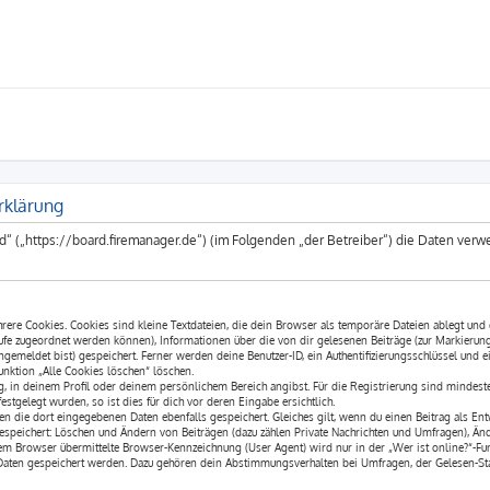
rklärung
d“ („https://board.firemanager.de“) (im Folgenden „der Betreiber“) die Daten v
ere Cookies. Cookies sind kleine Textdateien, die dein Browser als temporäre Dateien ablegt und 
ufrufe zugeordnet werden können), Informationen über die von dir gelesenen Beiträge (zur Markierun
gemeldet bist) gespeichert. Ferner werden deine Benutzer-ID, ein Authentifizierungsschlüssel und 
Funktion „Alle Cookies löschen“ löschen.
ng, in deinem Profil oder deinem persönlichem Bereich angibst. Für die Registrierung sind mindes
tgelegt wurden, so ist dies für dich vor deren Eingabe ersichtlich.
en die dort eingegebenen Daten ebenfalls gespeichert. Gleiches gilt, wenn du einen Beitrag als En
espeichert: Löschen und Ändern von Beiträgen (dazu zählen Private Nachrichten und Umfragen), Änd
m Browser übermittelte Browser-Kennzeichnung (User Agent) wird nur in der „Wer ist online?“-Funk
 Daten gespeichert werden. Dazu gehören dein Abstimmungsverhalten bei Umfragen, der Gelesen-Stat