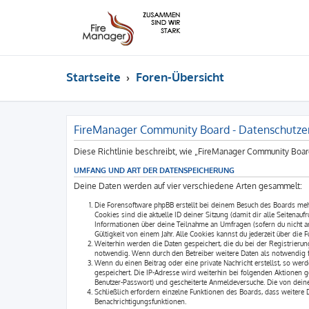
Startseite
Foren-Übersicht
FireManager Community Board - Datenschutze
Diese Richtlinie beschreibt, wie „FireManager Community Boar
UMFANG UND ART DER DATENSPEICHERUNG
Deine Daten werden auf vier verschiedene Arten gesammelt:
Die Forensoftware phpBB erstellt bei deinem Besuch des Boards mehr
Cookies sind die aktuelle ID deiner Sitzung (damit dir alle Seitena
Informationen über deine Teilnahme an Umfragen (sofern du nicht an
Gültigkeit von einem Jahr. Alle Cookies kannst du jederzeit über die 
Weiterhin werden die Daten gespeichert, die du bei der Registrieru
notwendig. Wenn durch den Betreiber weitere Daten als notwendig fes
Wenn du einen Beitrag oder eine private Nachricht erstellst, so werd
gespeichert. Die IP-Adresse wird weiterhin bei folgenden Aktionen g
Benutzer-Passwort) und gescheiterte Anmeldeversuche. Die von deine
Schließlich erfordern einzelne Funktionen des Boards, dass weitere
Benachrichtigungsfunktionen.