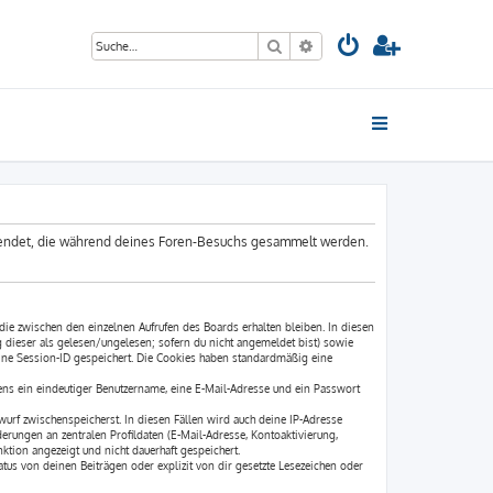
Suche
Erweiterte Suche
erwendet, die während deines Foren-Besuchs gesammelt werden.
die zwischen den einzelnen Aufrufen des Boards erhalten bleiben. In diesen
g dieser als gelesen/ungelesen; sofern du nicht angemeldet bist) sowie
eine Session-ID gespeichert. Die Cookies haben standardmäßig eine
tens ein eindeutiger Benutzername, eine E-Mail-Adresse und ein Passwort
twurf zwischenspeicherst. In diesen Fällen wird auch deine IP-Adresse
erungen an zentralen Profildaten (E-Mail-Adresse, Kontoaktivierung,
tion angezeigt und nicht dauerhaft gespeichert.
us von deinen Beiträgen oder explizit von dir gesetzte Lesezeichen oder