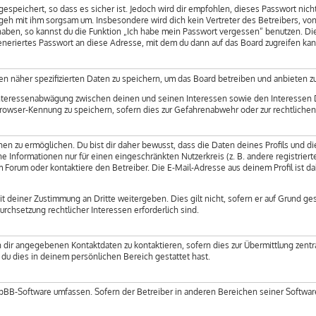
espeichert, so dass es sicher ist. Jedoch wird dir empfohlen, dieses Passwort nic
o geh mit ihm sorgsam um. Insbesondere wird dich kein Vertreter des Betreibers, vo
 haben, so kannst du die Funktion „Ich habe mein Passwort vergessen“ benutzen. 
neriertes Passwort an diese Adresse, mit dem du dann auf das Board zugreifen kan
n näher spezifizierten Daten zu speichern, um das Board betreiben und anbieten z
 Interessenabwägung zwischen deinen und seinen Interessen sowie den Interessen D
rowser-Kennung zu speichern, sofern dies zur Gefahrenabwehr oder zur rechtlichen
 zu ermöglichen. Du bist dir daher bewusst, dass die Daten deines Profils und die 
e Informationen nur für einen eingeschränkten Nutzerkreis (z. B. andere registriert
Forum oder kontaktiere den Betreiber. Die E-Mail-Adresse aus deinem Profil ist da
 deiner Zustimmung an Dritte weitergeben. Dies gilt nicht, sofern er auf Grund ge
urchsetzung rechtlicher Interessen erforderlich sind.
 dir angegebenen Kontaktdaten zu kontaktieren, sofern dies zur Übermittlung zentra
 du dies in deinem persönlichen Bereich gestattet hast.
phpBB-Software umfassen. Sofern der Betreiber in anderen Bereichen seiner Softwa