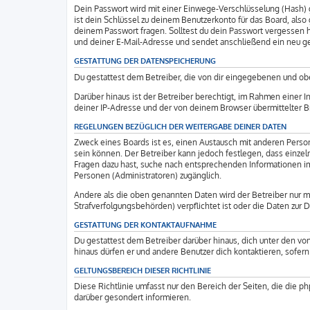
Dein Passwort wird mit einer Einwege-Verschlüsselung (Hash) g
ist dein Schlüssel zu deinem Benutzerkonto für das Board, als
deinem Passwort fragen. Solltest du dein Passwort vergessen
und deiner E-Mail-Adresse und sendet anschließend ein neu ge
GESTATTUNG DER DATENSPEICHERUNG
Du gestattest dem Betreiber, die von dir eingegebenen und obe
Darüber hinaus ist der Betreiber berechtigt, im Rahmen einer
deiner IP-Adresse und der von deinem Browser übermittelter B
REGELUNGEN BEZÜGLICH DER WEITERGABE DEINER DATEN
Zweck eines Boards ist es, einen Austausch mit anderen Personen
sein können. Der Betreiber kann jedoch festlegen, dass einzeln
Fragen dazu hast, suche nach entsprechenden Informationen im 
Personen (Administratoren) zugänglich.
Andere als die oben genannten Daten wird der Betreiber nur mit
Strafverfolgungsbehörden) verpflichtet ist oder die Daten zur D
GESTATTUNG DER KONTAKTAUFNAHME
Du gestattest dem Betreiber darüber hinaus, dich unter den von
hinaus dürfen er und andere Benutzer dich kontaktieren, sofern
GELTUNGSBEREICH DIESER RICHTLINIE
Diese Richtlinie umfasst nur den Bereich der Seiten, die die 
darüber gesondert informieren.