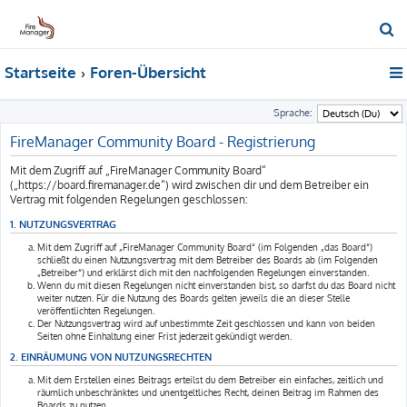
S
u
Startseite
Foren-Übersicht
c
h
Sprache:
e
FireManager Community Board - Registrierung
Mit dem Zugriff auf „FireManager Community Board“
(„https://board.firemanager.de“) wird zwischen dir und dem Betreiber ein
Vertrag mit folgenden Regelungen geschlossen:
1. NUTZUNGSVERTRAG
Mit dem Zugriff auf „FireManager Community Board“ (im Folgenden „das Board“)
schließt du einen Nutzungsvertrag mit dem Betreiber des Boards ab (im Folgenden
„Betreiber“) und erklärst dich mit den nachfolgenden Regelungen einverstanden.
Wenn du mit diesen Regelungen nicht einverstanden bist, so darfst du das Board nicht
weiter nutzen. Für die Nutzung des Boards gelten jeweils die an dieser Stelle
veröffentlichten Regelungen.
Der Nutzungsvertrag wird auf unbestimmte Zeit geschlossen und kann von beiden
Seiten ohne Einhaltung einer Frist jederzeit gekündigt werden.
2. EINRÄUMUNG VON NUTZUNGSRECHTEN
Mit dem Erstellen eines Beitrags erteilst du dem Betreiber ein einfaches, zeitlich und
räumlich unbeschränktes und unentgeltliches Recht, deinen Beitrag im Rahmen des
Boards zu nutzen.