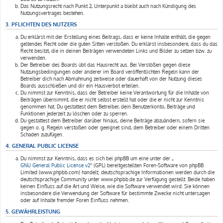
Das Nutzungsrecht nach Punkt 2, Unterpunkt a bleibt auch nach Kündigung des
Nutzungsvertrages bestehen.
3. PFLICHTEN DES NUTZERS
Du erklärst mit der Erstellung eines Beitrags, dass er keine Inhalte enthält, die gegen
geltendes Recht oder die guten Sitten verstoßen. Du erklärst insbesondere, dass du das
Recht besitzt, die in deinen Beiträgen verwendeten Links und Bilder zu setzen bzw. zu
verwenden.
Der Betreiber des Boards übt das Hausrecht aus. Bei Verstößen gegen diese
Nutzungsbedingungen oder anderer im Board veröffentlichten Regeln kann der
Betreiber dich nach Abmahnung zeitweise oder dauerhaft von der Nutzung dieses
Boards ausschließen und dir ein Hausverbot erteilen.
Du nimmst zur Kenntnis, dass der Betreiber keine Verantwortung für die Inhalte von
Beiträgen übernimmt, die er nicht selbst erstellt hat oder die er nicht zur Kenntnis
genommen hat. Du gestattest dem Betreiber, dein Benutzerkonto, Beiträge und
Funktionen jederzeit zu löschen oder zu sperren.
Du gestattest dem Betreiber darüber hinaus, deine Beiträge abzuändern, sofern sie
gegen o. g. Regeln verstoßen oder geeignet sind, dem Betreiber oder einem Dritten
Schaden zuzufügen.
4. GENERAL PUBLIC LICENSE
Du nimmst zur Kenntnis, dass es sich bei phpBB um eine unter der „
GNU General Public License v2
“ (GPL) bereitgestellten Foren-Software von phpBB
Limited (www.phpbb.com) handelt; deutschsprachige Informationen werden durch die
deutschsprachige Community unter www.phpbb.de zur Verfügung gestellt. Beide haben
keinen Einfluss auf die Art und Weise, wie die Software verwendet wird. Sie können
insbesondere die Verwendung der Software für bestimmte Zwecke nicht untersagen
oder auf Inhalte fremder Foren Einfluss nehmen.
5. GEWÄHRLEISTUNG