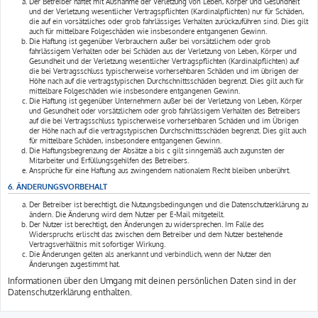
Der Betreiber haftet mit Ausnahme der Verletzung von Leben, Körper und Gesundheit
und der Verletzung wesentlicher Vertragspflichten (Kardinalpflichten) nur für Schäden,
die auf ein vorsätzliches oder grob fahrlässiges Verhalten zurückzuführen sind. Dies gilt
auch für mittelbare Folgeschäden wie insbesondere entgangenen Gewinn.
Die Haftung ist gegenüber Verbrauchern außer bei vorsätzlichem oder grob
fahrlässigem Verhalten oder bei Schäden aus der Verletzung von Leben, Körper und
Gesundheit und der Verletzung wesentlicher Vertragspflichten (Kardinalpflichten) auf
die bei Vertragsschluss typischerweise vorhersehbaren Schäden und im übrigen der
Höhe nach auf die vertragstypischen Durchschnittsschäden begrenzt. Dies gilt auch für
mittelbare Folgeschäden wie insbesondere entgangenen Gewinn.
Die Haftung ist gegenüber Unternehmern außer bei der Verletzung von Leben, Körper
und Gesundheit oder vorsätzlichem oder grob fahrlässigem Verhalten des Betreibers
auf die bei Vertragsschluss typischerweise vorhersehbaren Schäden und im Übrigen
der Höhe nach auf die vertragstypischen Durchschnittsschäden begrenzt. Dies gilt auch
für mittelbare Schäden, insbesondere entgangenen Gewinn.
Die Haftungsbegrenzung der Absätze a bis c gilt sinngemäß auch zugunsten der
Mitarbeiter und Erfüllungsgehilfen des Betreibers.
Ansprüche für eine Haftung aus zwingendem nationalem Recht bleiben unberührt.
6. ÄNDERUNGSVORBEHALT
Der Betreiber ist berechtigt, die Nutzungsbedingungen und die Datenschutzerklärung zu
ändern. Die Änderung wird dem Nutzer per E-Mail mitgeteilt.
Der Nutzer ist berechtigt, den Änderungen zu widersprechen. Im Falle des
Widerspruchs erlischt das zwischen dem Betreiber und dem Nutzer bestehende
Vertragsverhältnis mit sofortiger Wirkung.
Die Änderungen gelten als anerkannt und verbindlich, wenn der Nutzer den
Änderungen zugestimmt hat.
Informationen über den Umgang mit deinen persönlichen Daten sind in der
Datenschutzerklärung enthalten.