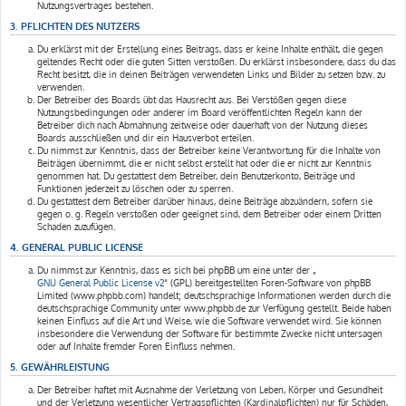
Nutzungsvertrages bestehen.
3. PFLICHTEN DES NUTZERS
Du erklärst mit der Erstellung eines Beitrags, dass er keine Inhalte enthält, die gegen
geltendes Recht oder die guten Sitten verstoßen. Du erklärst insbesondere, dass du das
Recht besitzt, die in deinen Beiträgen verwendeten Links und Bilder zu setzen bzw. zu
verwenden.
Der Betreiber des Boards übt das Hausrecht aus. Bei Verstößen gegen diese
Nutzungsbedingungen oder anderer im Board veröffentlichten Regeln kann der
Betreiber dich nach Abmahnung zeitweise oder dauerhaft von der Nutzung dieses
Boards ausschließen und dir ein Hausverbot erteilen.
Du nimmst zur Kenntnis, dass der Betreiber keine Verantwortung für die Inhalte von
Beiträgen übernimmt, die er nicht selbst erstellt hat oder die er nicht zur Kenntnis
genommen hat. Du gestattest dem Betreiber, dein Benutzerkonto, Beiträge und
Funktionen jederzeit zu löschen oder zu sperren.
Du gestattest dem Betreiber darüber hinaus, deine Beiträge abzuändern, sofern sie
gegen o. g. Regeln verstoßen oder geeignet sind, dem Betreiber oder einem Dritten
Schaden zuzufügen.
4. GENERAL PUBLIC LICENSE
Du nimmst zur Kenntnis, dass es sich bei phpBB um eine unter der „
GNU General Public License v2
“ (GPL) bereitgestellten Foren-Software von phpBB
Limited (www.phpbb.com) handelt; deutschsprachige Informationen werden durch die
deutschsprachige Community unter www.phpbb.de zur Verfügung gestellt. Beide haben
keinen Einfluss auf die Art und Weise, wie die Software verwendet wird. Sie können
insbesondere die Verwendung der Software für bestimmte Zwecke nicht untersagen
oder auf Inhalte fremder Foren Einfluss nehmen.
5. GEWÄHRLEISTUNG
Der Betreiber haftet mit Ausnahme der Verletzung von Leben, Körper und Gesundheit
und der Verletzung wesentlicher Vertragspflichten (Kardinalpflichten) nur für Schäden,