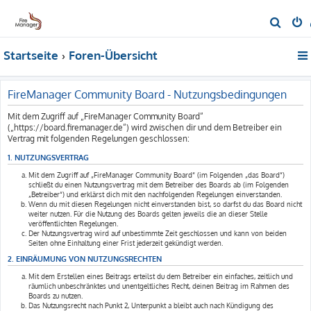
S
u
Startseite
Foren-Übersicht
c
h
e
FireManager Community Board - Nutzungsbedingungen
Mit dem Zugriff auf „FireManager Community Board“
(„https://board.firemanager.de“) wird zwischen dir und dem Betreiber ein
Vertrag mit folgenden Regelungen geschlossen:
1. NUTZUNGSVERTRAG
Mit dem Zugriff auf „FireManager Community Board“ (im Folgenden „das Board“)
schließt du einen Nutzungsvertrag mit dem Betreiber des Boards ab (im Folgenden
„Betreiber“) und erklärst dich mit den nachfolgenden Regelungen einverstanden.
Wenn du mit diesen Regelungen nicht einverstanden bist, so darfst du das Board nicht
weiter nutzen. Für die Nutzung des Boards gelten jeweils die an dieser Stelle
veröffentlichten Regelungen.
Der Nutzungsvertrag wird auf unbestimmte Zeit geschlossen und kann von beiden
Seiten ohne Einhaltung einer Frist jederzeit gekündigt werden.
2. EINRÄUMUNG VON NUTZUNGSRECHTEN
Mit dem Erstellen eines Beitrags erteilst du dem Betreiber ein einfaches, zeitlich und
räumlich unbeschränktes und unentgeltliches Recht, deinen Beitrag im Rahmen des
Boards zu nutzen.
Das Nutzungsrecht nach Punkt 2, Unterpunkt a bleibt auch nach Kündigung des