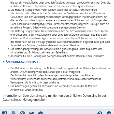
die auf ein vorsätzliches oder grob fahrlässiges Verhalten zurückzuführen sind. Dies gilt
auch für mittelbare Folgeschäden wie insbesondere entgangenen Gewinn.
Die Haftung ist gegenüber Verbrauchern außer bei vorsätzlichem oder grob
fahrlässigem Verhalten oder bei Schäden aus der Verletzung von Leben, Körper und
Gesundheit und der Verletzung wesentlicher Vertragspflichten (Kardinalpflichten) auf
die bei Vertragsschluss typischerweise vorhersehbaren Schäden und im übrigen der
Höhe nach auf die vertragstypischen Durchschnittsschäden begrenzt. Dies gilt auch für
mittelbare Folgeschäden wie insbesondere entgangenen Gewinn.
Die Haftung ist gegenüber Unternehmern außer bei der Verletzung von Leben, Körper
und Gesundheit oder vorsätzlichem oder grob fahrlässigem Verhalten des Betreibers
auf die bei Vertragsschluss typischerweise vorhersehbaren Schäden und im Übrigen
der Höhe nach auf die vertragstypischen Durchschnittsschäden begrenzt. Dies gilt auch
für mittelbare Schäden, insbesondere entgangenen Gewinn.
Die Haftungsbegrenzung der Absätze a bis c gilt sinngemäß auch zugunsten der
Mitarbeiter und Erfüllungsgehilfen des Betreibers.
Ansprüche für eine Haftung aus zwingendem nationalem Recht bleiben unberührt.
6. ÄNDERUNGSVORBEHALT
Der Betreiber ist berechtigt, die Nutzungsbedingungen und die Datenschutzerklärung zu
ändern. Die Änderung wird dem Nutzer per E-Mail mitgeteilt.
Der Nutzer ist berechtigt, den Änderungen zu widersprechen. Im Falle des
Widerspruchs erlischt das zwischen dem Betreiber und dem Nutzer bestehende
Vertragsverhältnis mit sofortiger Wirkung.
Die Änderungen gelten als anerkannt und verbindlich, wenn der Nutzer den
Änderungen zugestimmt hat.
Informationen über den Umgang mit deinen persönlichen Daten sind in der
Datenschutzerklärung enthalten.