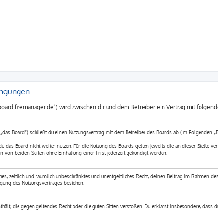
ingungen
board.firemanager.de“) wird zwischen dir und dem Betreiber ein Vertrag mit folge
das Board“) schließt du einen Nutzungsvertrag mit dem Betreiber des Boards ab (im Folgenden „B
 das Board nicht weiter nutzen. Für die Nutzung des Boards gelten jeweils die an dieser Stelle ver
 von beiden Seiten ohne Einhaltung einer Frist jederzeit gekündigt werden.
ches, zeitlich und räumlich unbeschränktes und unentgeltliches Recht, deinen Beitrag im Rahmen des
igung des Nutzungsvertrages bestehen.
enthält, die gegen geltendes Recht oder die guten Sitten verstoßen. Du erklärst insbesondere, dass 