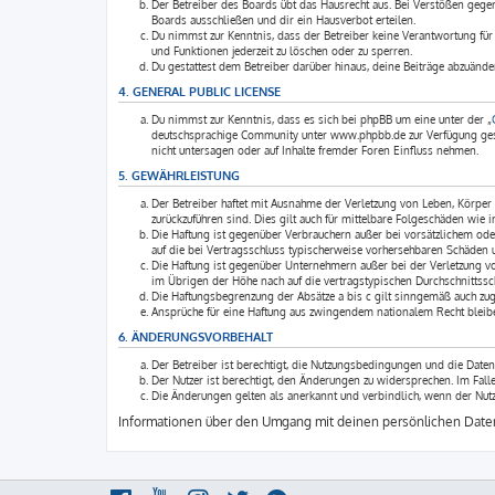
Der Betreiber des Boards übt das Hausrecht aus. Bei Verstößen geg
Boards ausschließen und dir ein Hausverbot erteilen.
Du nimmst zur Kenntnis, dass der Betreiber keine Verantwortung für d
und Funktionen jederzeit zu löschen oder zu sperren.
Du gestattest dem Betreiber darüber hinaus, deine Beiträge abzuände
4. GENERAL PUBLIC LICENSE
Du nimmst zur Kenntnis, dass es sich bei phpBB um eine unter der „
deutschsprachige Community unter www.phpbb.de zur Verfügung geste
nicht untersagen oder auf Inhalte fremder Foren Einfluss nehmen.
5. GEWÄHRLEISTUNG
Der Betreiber haftet mit Ausnahme der Verletzung von Leben, Körper u
zurückzuführen sind. Dies gilt auch für mittelbare Folgeschäden wi
Die Haftung ist gegenüber Verbrauchern außer bei vorsätzlichem ode
auf die bei Vertragsschluss typischerweise vorhersehbaren Schäden 
Die Haftung ist gegenüber Unternehmern außer bei der Verletzung v
im Übrigen der Höhe nach auf die vertragstypischen Durchschnittssc
Die Haftungsbegrenzung der Absätze a bis c gilt sinngemäß auch zugu
Ansprüche für eine Haftung aus zwingendem nationalem Recht bleibe
6. ÄNDERUNGSVORBEHALT
Der Betreiber ist berechtigt, die Nutzungsbedingungen und die Daten
Der Nutzer ist berechtigt, den Änderungen zu widersprechen. Im Fal
Die Änderungen gelten als anerkannt und verbindlich, wenn der Nut
Informationen über den Umgang mit deinen persönlichen Daten 