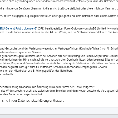
en diese Nutzungsbedingungen oder anderer im Board veröffentlichten Regeln kann der Betreiber d
ie Inhalte von Beiträgen übernimmt, die er nicht selbst erstellt hat oder die er nicht zur Kenntnis
rn, sofern sie gegen o. g. Regeln verstoßen oder geeignet sind, dem Betreiber oder einem Dritten 
GNU General Public License v2
“ (GPL) bereitgestellten Foren-Software von phpBB Limited (www.ph
llt. Beide haben keinen Einfluss auf die Art und Weise, wie die Software verwendet wird. Sie 
nd Gesundheit und der Verletzung wesentlicher Vertragspflichten (Kardinalpflichten) nur für Schäde
e insbesondere entgangenen Gewinn.
r grob fahrlässigem Verhalten oder bei Schäden aus der Verletzung von Leben, Körper und Gesundhei
und im übrigen der Höhe nach auf die vertragstypischen Durchschnittsschäden begrenzt. Dies gilt
on Leben, Körper und Gesundheit oder vorsätzlichem oder grob fahrlässigem Verhalten des Betreibe
häden begrenzt. Dies gilt auch für mittelbare Schäden, insbesondere entgangenen Gewinn.
nsten der Mitarbeiter und Erfüllungsgehilfen des Betreibers.
n unberührt.
schutzerklärung zu ändern. Die Änderung wird dem Nutzer per E-Mail mitgeteilt.
le des Widerspruchs erlischt das zwischen dem Betreiber und dem Nutzer bestehende Vertragsverhäl
zer den Änderungen zugestimmt hat.
sind in der Datenschutzerklärung enthalten.