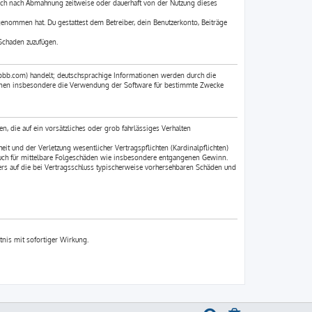
ich nach Abmahnung zeitweise oder dauerhaft von der Nutzung dieses
 genommen hat. Du gestattest dem Betreiber, dein Benutzerkonto, Beiträge
Schaden zuzufügen.
pbb.com) handelt; deutschsprachige Informationen werden durch die
können insbesondere die Verwendung der Software für bestimmte Zwecke
n, die auf ein vorsätzliches oder grob fahrlässiges Verhalten
t und der Verletzung wesentlicher Vertragspflichten (Kardinalpflichten)
 auch für mittelbare Folgeschäden wie insbesondere entgangenen Gewinn.
rs auf die bei Vertragsschluss typischerweise vorhersehbaren Schäden und
tnis mit sofortiger Wirkung.