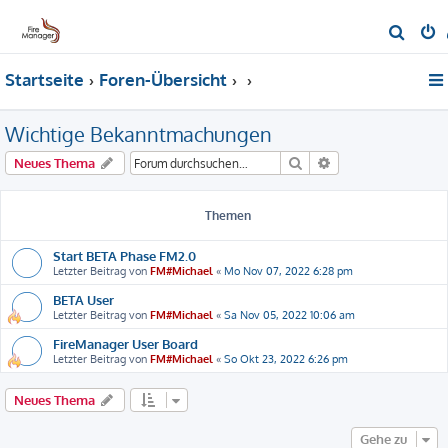
S
u
Startseite
Foren-Übersicht
c
h
Wichtige Bekanntmachungen
e
Suche
Erweiterte Suche
Neues Thema
Themen
Start BETA Phase FM2.0
Letzter Beitrag von
FM#Michael
«
Mo Nov 07, 2022 6:28 pm
BETA User
Letzter Beitrag von
FM#Michael
«
Sa Nov 05, 2022 10:06 am
FireManager User Board
Letzter Beitrag von
FM#Michael
«
So Okt 23, 2022 6:26 pm
Neues Thema
Gehe zu